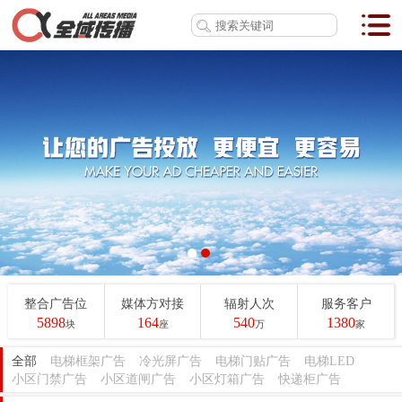
整合广告位
媒体方对接
辐射人次
服务客户
5898
164
540
1380
块
座
万
家
全部
电梯框架广告
冷光屏广告
电梯门贴广告
电梯LED
小区门禁广告
小区道闸广告
小区灯箱广告
快递柜广告