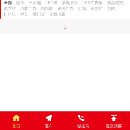
全部
喷绘
三面翻
LED屏
落地看板
LED广告车
液晶电视
单立柱
电梯广告
指路牌
刷墙广告
灯箱
宣传栏
道闸
广告机
框架
龙门架
车载电视
1
首页
发布
一键拨号
返回顶部